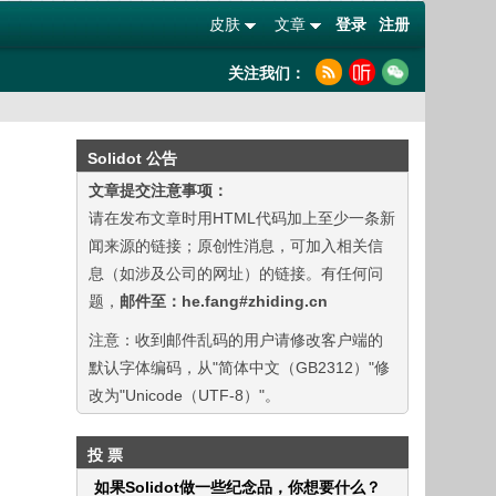
皮肤
文章
登录
注册
关注我们：
Solidot 公告
文章提交注意事项：
请在发布文章时用HTML代码加上至少一条新
闻来源的链接；原创性消息，可加入相关信
息（如涉及公司的网址）的链接。有任何问
题，
邮件至：he.fang#zhiding.cn
注意：收到邮件乱码的用户请修改客户端的
默认字体编码，从"简体中文（GB2312）"修
改为"Unicode（UTF-8）"。
投 票
如果Solidot做一些纪念品，你想要什么？