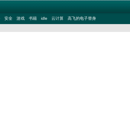
件
安全
游戏
书籍
idle
云计算
高飞的电子替身